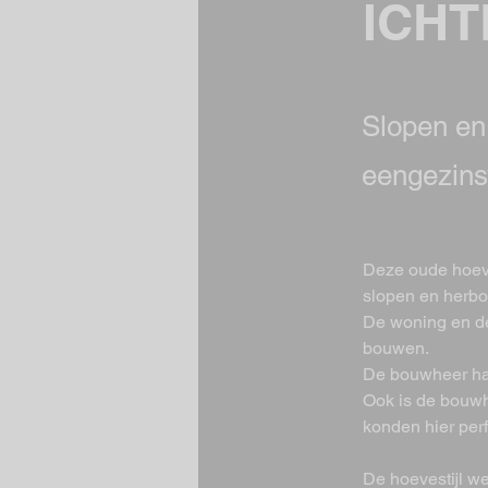
ICH
Slopen en
eengezins
Deze oude hoeve
slopen en herb
De woning en d
bouwen.
De bouwheer had
Ook is de bouwh
konden hier perf
De hoevestijl w