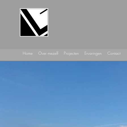
ARCHITECT
LIES BEDERT
Home
Over mezelf
Projecten
Ervaringen
Contact