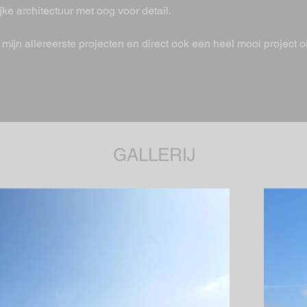
jke architectuur met oog voor detail.
mijn allereerste projecten en direct ook een heel mooi project
GALLERIJ