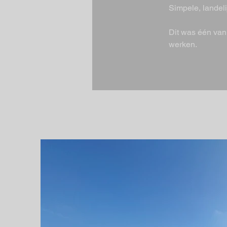
Simpele, landeli
Dit was één van 
werken.